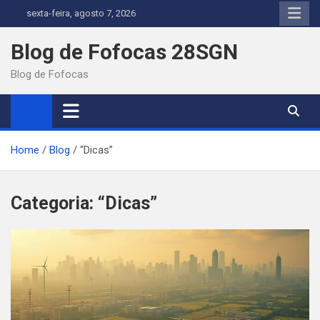
Skip
sexta-feira, agosto 7, 2026
to
content
Blog de Fofocas 28SGN
Blog de Fofocas
Home
Blog
“Dicas”
Categoria:
“Dicas”