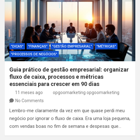
"DICAS"
"FINANÇAS"
"GESTÃO EMPRESARIAL"
"MÉTRICAS"
"PROCESSOS DE NEGÓCIOS"
Guia prático de gestão empresarial: organizar
fluxo de caixa, processos e métricas
essenciais para crescer em 90 dias
11 meses ago
opgoomarketing opgoomarketing
No Comments
Lembro-me claramente da vez em que quase perdi meu
negócio por ignorar o fluxo de caixa. Era uma loja pequena,
com vendas boas no fim de semana e despesas que…