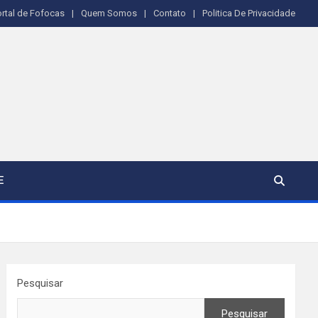
rtal de Fofocas
Quem Somos
Contato
Politica De Privacidade
E
Pesquisar
Pesquisar