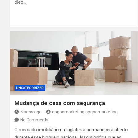
óleo…
UNCATEGORIZED
Mudança de casa com segurança
5 anos ago
opgoomarketing opgoomarketing
No Comments
O mercado imobiliário na Inglaterra permanecerá aberto
durante esse bloqueio nacional. Isso significa que as