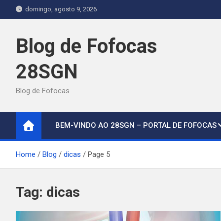
Skip
domingo, agosto 9, 2026
to
content
Blog de Fofocas
28SGN
Blog de Fofocas
BEM-VINDO AO 28SGN – PORTAL DE FOFOCAS
Home
Blog
dicas
Page 5
Tag:
dicas