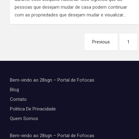
pessoas que desejam mudar de casa podem continuar
com as propriedades que desejam mudar e visualizar…
Paginação
Previous
1
de
posts
Bem-vindo ao 28sgn – Portal de Fofocas
Blog
Contato
Politica De Privacidade
Quem Somos
Bem-vindo ao 28sgn – Portal de Fofocas